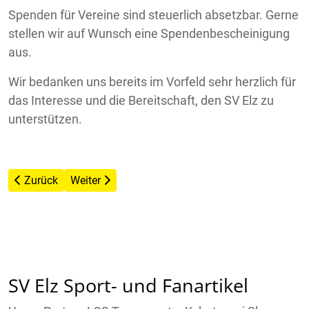
Spenden für Vereine sind steuerlich absetzbar. Gerne
stellen wir auf Wunsch eine Spendenbescheinigung
aus.
Wir bedanken uns bereits im Vorfeld sehr herzlich für
das Interesse und die Bereitschaft, den SV Elz zu
unterstützen.
Vorheriger Beitrag: Verkaufte Bausteine
Nächster Beitrag: Arbeiten am Rohbau haben be
Zurück
Weiter
SV Elz Sport- und Fanartikel