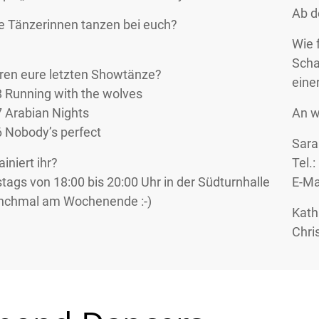
Ab de
le Tänzerinnen tanzen bei euch?
Wie 
Scha
en eure letzten Showtänze?
eine
 Running with the wolves
 Arabian Nights
An w
 Nobody’s perfect
Sara
iniert ihr?
Tel.
tags von 18:00 bis 20:00 Uhr in der Südturnhalle
E-Ma
nchmal am Wochenende :-)
Kath
Chris