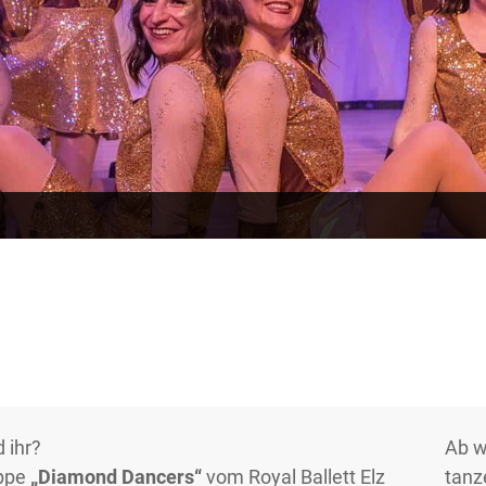
 ihr?
Ab w
uppe
„Diamond Dancers“
vom Royal Ballett Elz
tanz