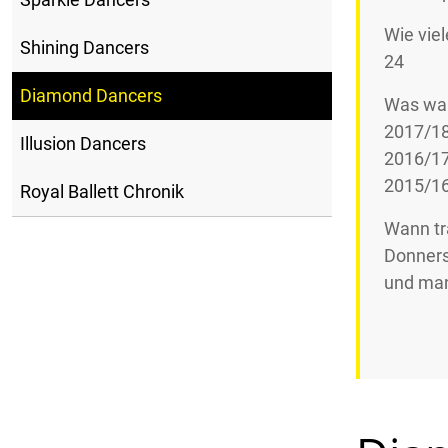
Wie vie
Shining Dancers
24
Diamond Dancers
Was war
2017/18
Illusion Dancers
2016/17
2015/16
Royal Ballett Chronik
Wann tra
Donners
und ma