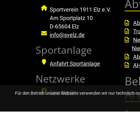
Ab
Sportverein 1911 Elz e.V.
Am Sportplatz 10
Ab
D-65604 Elz
Tr
info@svelz.de
Ne
Sportanlage
Ni
Ab
Anfahrt Sportanlage
AH
Netzwerke
Be
Ar
Facebook
Für den Betrieb unserer Webseite verwenden wir nur technisch n
Pa
Pa
Ku