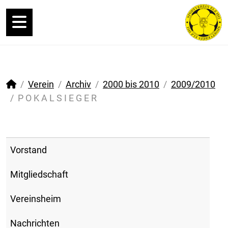
Verein
Archiv
2000 bis 2010
2009/2010
P O K A L S I E G E R
Vorstand
Mitgliedschaft
Vereinsheim
Nachrichten