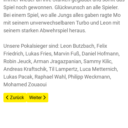
Spiel noch gewonnen. Glückwunsch an alle Spieler.
Bei einem Spiel, wo alle Jungs alles gaben ragte Mo
mit seinem unverwechselbaren Turbo und Leon mit
seinem starken Abwehrspiel heraus.
Unsere Pokalsieger sind: Leon Butzbach, Felix
Friedrich, Lukas Fries, Marvin Fuß, Daniel Hofmann,
Robin Jeuck, Arman Jragazpanian, Sammy Kilic,
Andreas Kraftschik, Til Lampertz, Luca Metternich,
Lukas Pacak, Raphael Wahl, Philipp Weckmann,
Mohamed Zouaoui
Vorheriger Beitrag: D11-1 - Jugend - Pokalsieger
Nächster Beitrag: Jahresbericht 2009
Zurück
Weiter