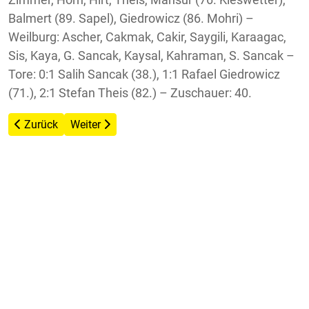
Balmert (89. Sapel), Giedrowicz (86. Mohri) –
Weilburg: Ascher, Cakmak, Cakir, Saygili, Karaagac,
Sis, Kaya, G. Sancak, Kaysal, Kahraman, S. Sancak –
Tore: 0:1 Salih Sancak (38.), 1:1 Rafael Giedrowicz
(71.), 2:1 Stefan Theis (82.) – Zuschauer: 40.
Vorheriger Beitrag: FCA Niederbrechen – SV Elz 2:0 (1:0)
Nächster Beitrag: SV Elz – SG Weinbachtal 0:2 (0
Zurück
Weiter