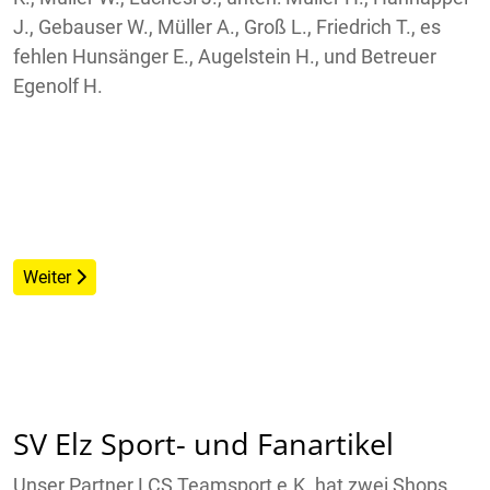
J., Gebauser W., Müller A., Groß L., Friedrich T., es
fehlen Hunsänger E., Augelstein H., und Betreuer
Egenolf H.
Nächster Beitrag: Mannschaft - Saison 1978/1979
Weiter
SV Elz Sport- und Fanartikel
Unser Partner LCS Teamsport e.K. hat zwei Shops