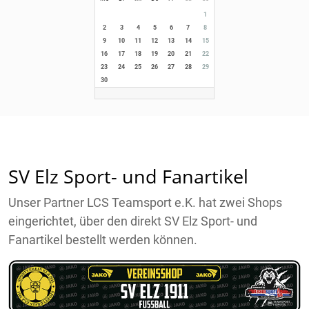
1
2
3
4
5
6
7
8
9
10
11
12
13
14
15
16
17
18
19
20
21
22
23
24
25
26
27
28
29
30
SV Elz Sport- und Fanartikel
Unser Partner LCS Teamsport e.K. hat zwei Shops
eingerichtet, über den direkt SV Elz Sport- und
Fanartikel bestellt werden können.