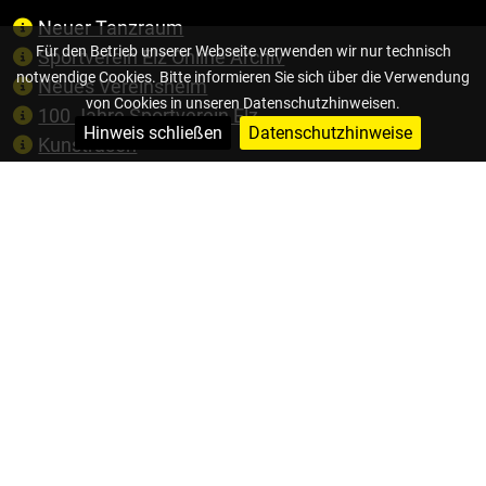
Neuer Tanzraum
Für den Betrieb unserer Webseite verwenden wir nur technisch
Sportverein Elz Online Archiv
notwendige Cookies. Bitte informieren Sie sich über die Verwendung
Neues Vereinsheim
von Cookies in unseren Datenschutzhinweisen.
100 Jahre Sportverein Elz
Hinweis schließen
Datenschutzhinweise
Kunstrasen
Impressum
Datenschutz
Inhaltsverzeichnis