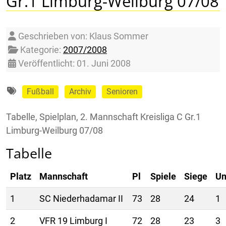
Gr.1 Limburg-Weilburg 07/08
Details
Geschrieben von:
Klaus Sommer
Kategorie:
2007/2008
Veröffentlicht: 01. Juni 2008
Fußball
Archiv
Senioren
Tabelle, Spielplan, 2. Mannschaft Kreisliga C Gr.1
Limburg-Weilburg 07/08
Tabelle
Platz
Mannschaft
Pl
Spiele
Siege
Un
1
SC Niederhadamar II
73
28
24
1
2
VFR 19 Limburg I
72
28
23
3