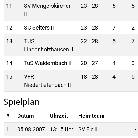
11
SV Mengerskirchen
23
28
6
5
II
12
SG Selters II
23
28
7
2
13
TUS
22
28
5
7
Lindenholzhausen II
14
TuS Waldernbach II
20
27
4
8
15
VFR
18
28
4
6
Niedertiefenbach II
Spielplan
#
Datum
Uhrzeit
Heimteam
1
05.08.2007
13:15 Uhr
SV Elz II
-