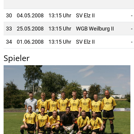
30
04.05.2008
13:15 Uhr
SV Elz II
-
33
25.05.2008
13:15 Uhr
WGB Weilburg II
-
34
01.06.2008
13:15 Uhr
SV Elz II
-
Spieler