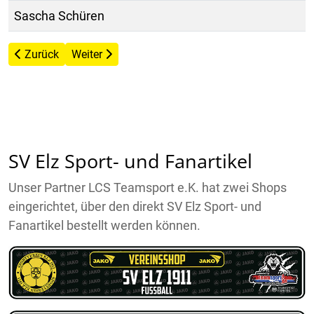
Sascha Schüren
Vorheriger Beitrag: 1. Mannschaft Bezirksliga Limburg-Weil
Nächster Beitrag: AH SV Elz scheitern im Pokalha
Zurück
Weiter
SV Elz Sport- und Fanartikel
Unser Partner LCS Teamsport e.K. hat zwei Shops
eingerichtet, über den direkt SV Elz Sport- und
Fanartikel bestellt werden können.