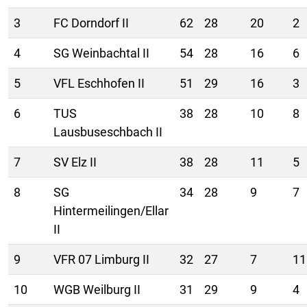
3
FC Dorndorf II
62
28
20
2
4
SG Weinbachtal II
54
28
16
6
5
VFL Eschhofen II
51
29
16
3
6
TUS
38
28
10
8
Lausbuseschbach II
7
SV Elz II
38
28
11
5
8
SG
34
28
9
7
Hintermeilingen/Ellar
II
9
VFR 07 Limburg II
32
27
7
11
10
WGB Weilburg II
31
29
9
4