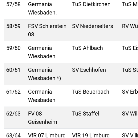
57/58
Germania
TuS Dietkirchen
TuS M
Wiesbaden.
58/59
FSV Schierstein
SV Niederselters
RV Wü
08
59/60
Germania
TuS Ahlbach
TuS E
Wiesbaden
60/61
Germania
SV Eschhofen
TuS St
Wiesbaden *)
61/62
Germania
TuS Beuerbach
SV Er
Wiesbaden
62/63
FV 08
TuS Staffel
SV Wil
Geisenheim
63/64
VfR 07 Limburg
VfR 19 Limburg
SV Vil