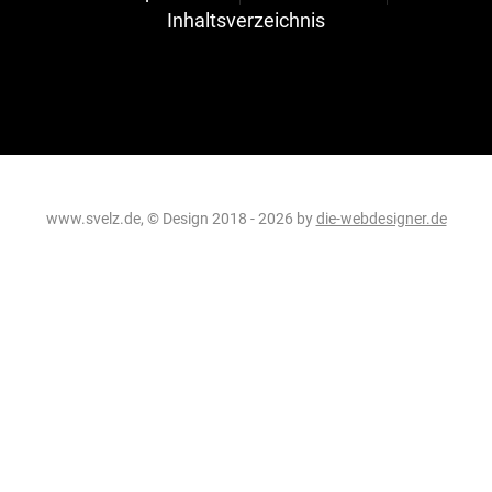
Inhaltsverzeichnis
www.svelz.de, © Design 2018 - 2026 by
die-webdesigner.de