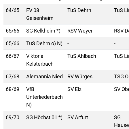
64/65
FV 08
TuS Dehrn
TuS Li
Geisenheim
65/66
SG Kelkheim *)
RSV Weyer
RSV D
65/66
TuS Dehrn o) N)
-
-
66/67
Viktoria
TuS Ahlbach
TuS Li
Kelsterbach
67/68
Alemannia Nied
RV Würges
TSG O
68/69
VfB
SV Elz
SV Obe
Unterliederbach
N)
69/70
SG Höchst 01 *)
SV Arfurt
SG
Hause