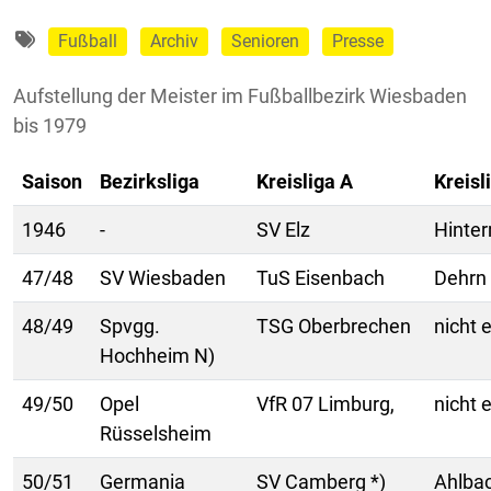
Fußball
Archiv
Senioren
Presse
Aufstellung der Meister im Fußballbezirk Wiesbaden
bis 1979
Saison
Bezirksliga
Kreisliga A
Kreisl
1946
-
SV Elz
Hinter
47/48
SV Wiesbaden
TuS Eisenbach
Dehrn
48/49
Spvgg.
TSG Oberbrechen
nicht e
Hochheim N)
49/50
Opel
VfR 07 Limburg,
nicht e
Rüsselsheim
50/51
Germania
SV Camberg *)
Ahlba