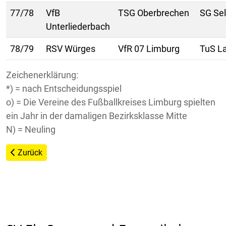
77/78
VfB
TSG Oberbrechen
SG Sel
Unterliederbach
78/79
RSV Würges
VfR 07 Limburg
TuS L
Zeichenerklärung:
*) = nach Entscheidungsspiel
o) = Die Vereine des Fußballkreises Limburg spielten
ein Jahr in der damaligen Bezirksklasse Mitte
N) = Neuling
Vorheriger Beitrag: Mannschaft - Saison 1979/1980
Zurück