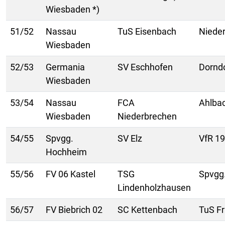
Wiesbaden *)
51/52
Nassau
TuS Eisenbach
Niede
Wiesbaden
52/53
Germania
SV Eschhofen
Dornd
Wiesbaden
53/54
Nassau
FCA
Ahlba
Wiesbaden
Niederbrechen
54/55
Spvgg.
SV Elz
VfR 1
Hochheim
55/56
FV 06 Kastel
TSG
Spvgg
Lindenholzhausen
56/57
FV Biebrich 02
SC Kettenbach
TuS Fr