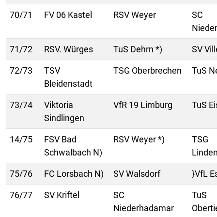
70/71
FV 06 Kastel
RSV Weyer
SC
Niede
71/72
RSV. Würges
TuS Dehrn *)
SV Vil
72/73
TSV
TSG Oberbrechen
TuS N
Bleidenstadt
73/74
Viktoria
VfR 19 Limburg
TuS E
Sindlingen
14/75
FSV Bad
RSV Weyer *)
TSG
Schwalbach N)
Linde
75/76
FC Lorsbach N)
SV Walsdorf
}VfL E
76/77
SV Kriftel
SC
TuS
Niederhadamar
Obert