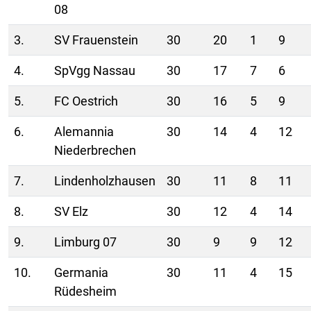
08
3.
SV Frauenstein
30
20
1
9
4.
SpVgg Nassau
30
17
7
6
5.
FC Oestrich
30
16
5
9
6.
Alemannia
30
14
4
12
Niederbrechen
7.
Lindenholzhausen
30
11
8
11
8.
SV Elz
30
12
4
14
9.
Limburg 07
30
9
9
12
10.
Germania
30
11
4
15
Rüdesheim