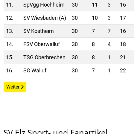
11.
SpVgg Hochheim
30
11
3
16
12.
SV Wiesbaden (A)
30
10
3
17
13.
SV Kostheim
30
7
7
16
14.
FSV Oberwalluf
30
8
4
18
15.
TSG Oberbrechen
30
8
1
21
16.
SG Walluf
30
7
1
22
Nächster Beitrag: Mannschaft - Saison 1955/1956
Weiter
SV Elz Sport- und Fanartikel