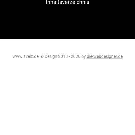
Inhaltsverzeichnis
www.svelz.de, © Design 2018 - 2026 by
die-webdesigner.de