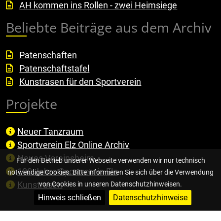
AH kommen ins Rollen - zwei Heimsiege
Beliebte Beiträge aus dem Archiv
Patenschaften
Patenschaftstafel
Kunstrasen für den Sportverein
Projekte
Neuer Tanzraum
Sportverein Elz Online Archiv
Neues Vereinsheim
Für den Betrieb unserer Webseite verwenden wir nur technisch
100 Jahre Sportverein Elz
notwendige Cookies. Bitte informieren Sie sich über die Verwendung
Kunstrasen
von Cookies in unseren Datenschutzhinweisen.
Hinweis schließen
Datenschutzhinweise