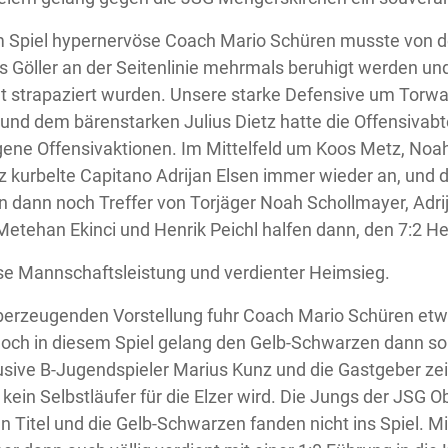
 Spiel hypernervöse Coach Mario Schüren musste von den
Göller an der Seitenlinie mehrmals beruhigt werden und 
ht strapaziert wurden. Unsere starke Defensive um Torwa
nd dem bärenstarken Julius Dietz hatte die Offensivabteilu
gene Offensivaktionen. Im Mittelfeld um Koos Metz, Noa
 kurbelte Capitano Adrijan Elsen immer wieder an, und de
 dann noch Treffer von Torjäger Noah Schollmayer, Adr
 Metehan Ekinci und Henrik Peichl halfen dann, den 7:2 H
se Mannschaftsleistung und verdienter Heimsieg.
berzeugenden Vorstellung fuhr Coach Mario Schüren etw
och in diesem Spiel gelang den Gelb-Schwarzen dann so 
lusive B-Jugendspieler Marius Kunz und die Gastgeber ze
kein Selbstläufer für die Elzer wird. Die Jungs der JSG O
 Titel und die Gelb-Schwarzen fanden nicht ins Spiel. 