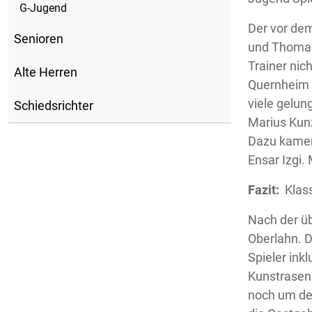
G-Jugend
Der vor dem
Senioren
und Thomas 
Trainer nic
Alte Herren
Quernheim u
viele gelun
Schiedsrichter
Marius Kunz
Dazu kamen
Ensar Izgi.
Fazit:
Klas
Nach der ü
Oberlahn. D
Spieler ink
Kunstrasen 
noch um den