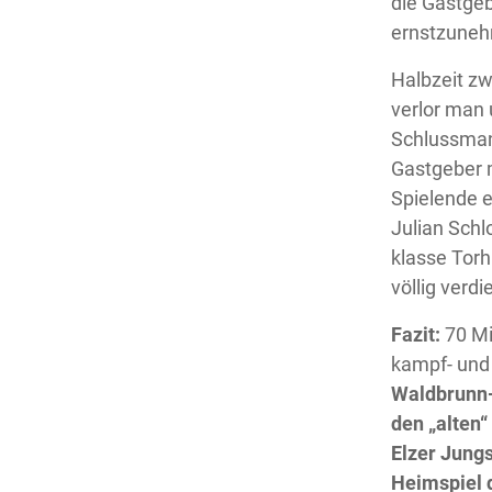
die Gastgeb
ernstzuneh
Halbzeit zw
verlor man 
Schlussmann
Gastgeber m
Spielende e
Julian Schl
klasse Torh
völlig verd
Fazit:
70 Mi
kampf- und 
Waldbrunn-
den „alten
Elzer Jungs
Heimspiel 