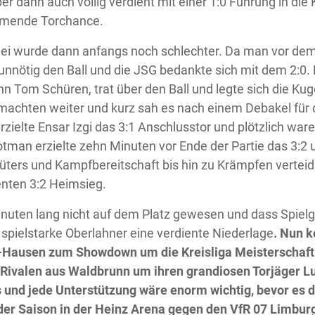
er dann auch völlig verdient mit einer 1:0 Führung in die
mende Torchance.
ei wurde dann anfangs noch schlechter. Da man vor dem
unnötig den Ball und die JSG bedankte sich mit dem 2:0.
 Tom Schüren, trat über den Ball und legte sich die Kugel
achten weiter und kurz sah es nach einem Debakel für 
rzielte Ensar Izgi das 3:1 Anschlusstor und plötzlich w
otman erzielte zehn Minuten vor Ende der Partie das 3:2 
üters und Kampfbereitschaft bis hin zu Krämpfen vertei
ienten 3:2 Heimsieg.
nuten lang nicht auf dem Platz gewesen und dass Spiel
spielstarke Oberlahner eine verdiente Niederlage
. Nun k
Hausen zum Showdown um die Kreisliga Meisterschaft
“ Rivalen aus Waldbrunn um ihren grandiosen Torjäger L
 und jede Unterstützung wäre enorm wichtig, bevor es 
der Saison in der Heinz Arena gegen den VfR 07 Limburg