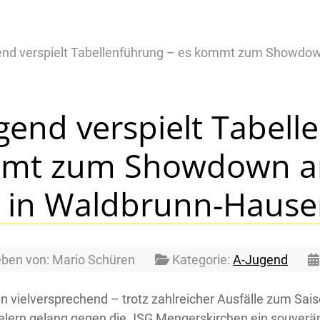
nd verspielt Tabellenführung – es kommt zum Showdow
gend verspielt Tabell
mt zum Showdown am
, in Waldbrunn-Haus
eben von:
Mario Schüren
Kategorie:
A-Jugend
n vielversprechend – trotz zahlreicher Ausfälle zum Sa
lern gelang gegen die JSG Mengerskirchen ein souverän