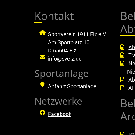
Kontakt
Be
Ab
Sportverein 1911 Elz e.V.
Am Sportplatz 10
Ab
D-65604 Elz
Tr
info@svelz.de
Ne
Sportanlage
Ni
Ab
Anfahrt Sportanlage
AH
Netzwerke
Be
Ar
Facebook
Pa